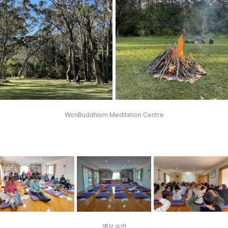
WonBuddhism Meditation Centre
명상 수업