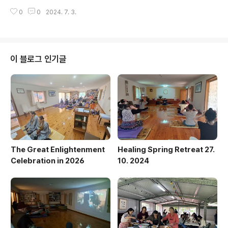
mprove or maintain our health is meditation, whi
0
0
2024. 7. 3.
ch allows the flow of qi through the meridians an
d helps us to tune into and awaken the vibrant c
hi energy within us.We invite you to the Meditati
on and Korean Pancake Workshop on 28th July.
The workshop will include an introduction to Wo
이 블로그 인기글
n Buddhism, medita..
The Great Enlightenment
Healing Spring Retreat 27.
Celebration in 2026
10. 2024