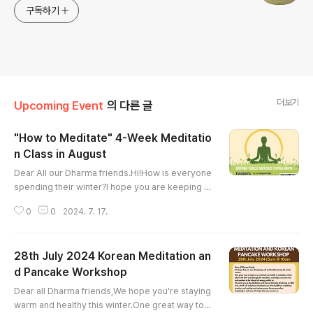
구독하기
더보기
Upcoming Event
의 다른 글
"How to Meditate" 4-Week Meditatio
n Class in August
글 내용
Dear All our Dharma friends.Hi!How is everyone
spending their winter?I hope you are keeping y
our inner calm and tranquillity amidst your busy
0
0
2024. 7. 17.
daily life.We warmly invite you to join our upcom
ing 4-week Meditation Course in August at the
Won Buddhism Meditation Centre. This course i
28th July 2024 Korean Meditation an
s thoughtfully designed to guide you towards in
ner peace, spiritual growth, and timeless medit
d Pancake Workshop
글 내용
ation practices.Course..
Dear all Dharma friends,We hope you're staying
warm and healthy this winter.One great way to i